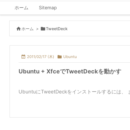
ホーム
Sitemap

ホーム
>

TweetDeck

2011/02/17 (木)

Ubuntu
Ubuntu + XfceでTweetDeckを動かす
UbuntuにTweetDeckをインストールするには、 まず