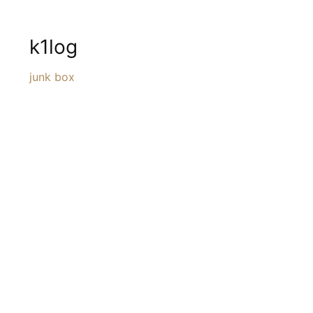
k1log
junk box