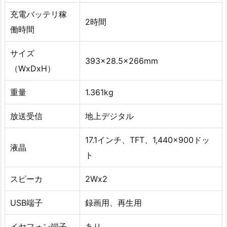
充電バッテリ稼
2時間
働時間
サイズ
393×28.5x266mm
（WxDxH）
重量
1.361kg
放送受信
地上デジタル
17.1インチ、TFT、1,440×900ドッ
液晶
ト
スピーカ
2Wx2
USB端子
録画用、再生用
イヤフォン端子
あり