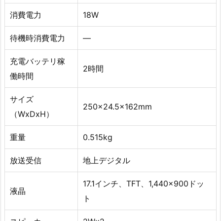
消費電力
18W
待機時消費電力
—
充電バッテリ稼
2時間
働時間
サイズ
250×24.5x162mm
（WxDxH）
重量
0.515kg
放送受信
地上デジタル
17.1インチ、TFT、1,440×900ドッ
液晶
ト