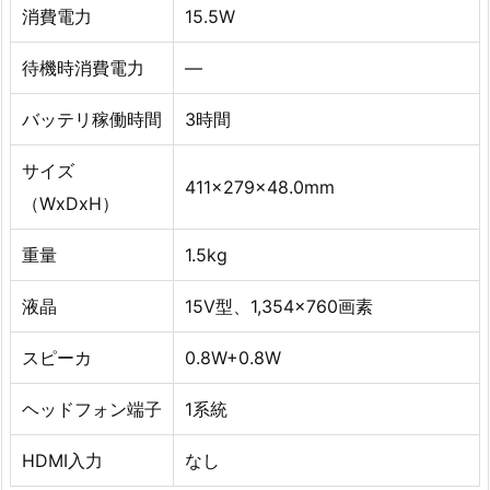
消費電力
15.5W
待機時消費電力
—
バッテリ稼働時間
3時間
サイズ
411x279x48.0mm
（WxDxH）
重量
1.5kg
液晶
15V型、1,354×760画素
スピーカ
0.8W+0.8W
ヘッドフォン端子
1系統
HDMI入力
なし