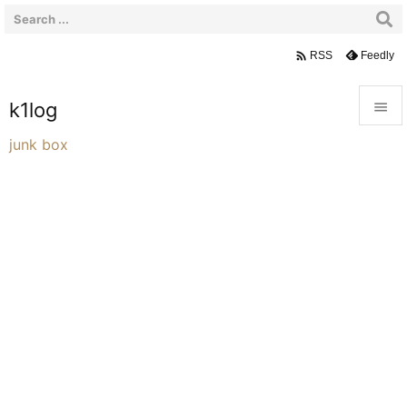

Feedly
RSS
k1log


junk box
メニュ

サイド

前へ

次へ

検索