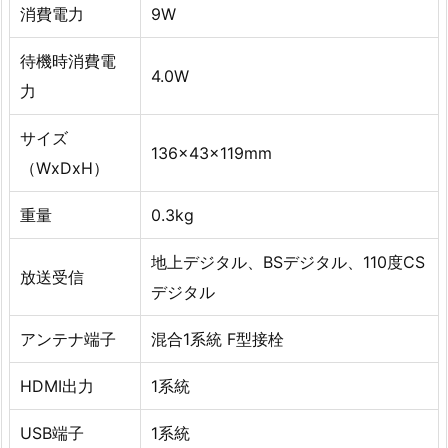
消費電力
9W
待機時消費電
4.0W
力
サイズ
136x43x119mm
（WxDxH）
重量
0.3kg
地上デジタル、BSデジタル、110度CS
放送受信
デジタル
アンテナ端子
混合1系統 F型接栓
HDMI出力
1系統
USB端子
1系統