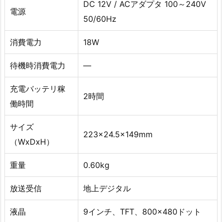
DC 12V / ACアダプタ 100～240V
電源
50/60Hz
消費電力
18W
待機時消費電力
—
充電バッテリ稼
2時間
働時間
サイズ
223×24.5x149mm
（WxDxH）
重量
0.60kg
放送受信
地上デジタル
液晶
9インチ、TFT、800×480ドット