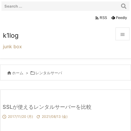

Feedly
RSS
k1log


junk box
メニュ

サイド

ホーム
>

レンタルサーバ

前へ

次へ
SSLが使えるレンタルサーバーを比較

検索

2017/11/20 (月)

2021/08/13 (金)