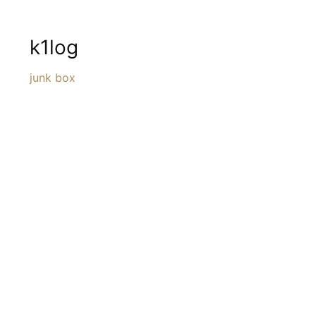
k1log
junk box