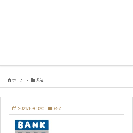

ホーム
>

振込

2021/10/6 (水)

経済