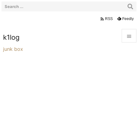

Feedly
RSS
k1log


junk box
メニュ

サイド

前へ

次へ

検索