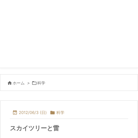

ホーム
>

科学

2012/06/3 (日)

科学
スカイツリーと雷