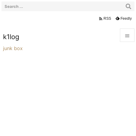

Feedly
RSS
k1log


junk box
メニュ

サイド

前へ

次へ

検索