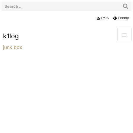

Feedly
RSS
k1log


junk box
メニュ

サイド

前へ

次へ

検索