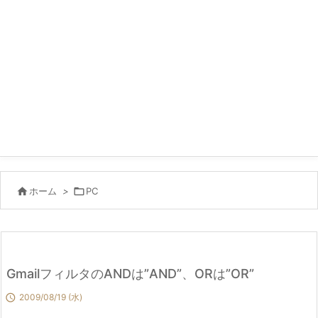

ホーム
>

PC
GmailフィルタのANDは”AND”、ORは”OR”

2009/08/19 (水)