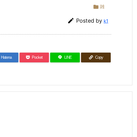

雑

Posted by
k1
Hatena
Pocket
LINE
Copy