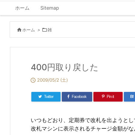
ホーム
Sitemap

ホーム
>

雑
400円取り戻した

2009/05/2 (土)
Twitter
Facebook
Pin it
B!
いつもどおり、定期券で改札を出ようとし
改札マシンに表示されるチャージ金額がな