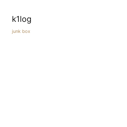
k1log
junk box