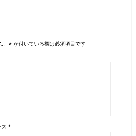
ん。
※
が付いている欄は必須項目です
レス
*