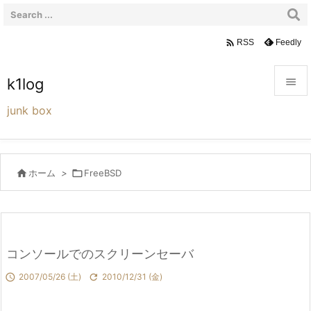

Feedly
RSS
k1log


junk box
メニュ

サイド

ホーム
>

FreeBSD

前へ

次へ
コンソールでのスクリーンセーバ

検索

2007/05/26 (土)

2010/12/31 (金)