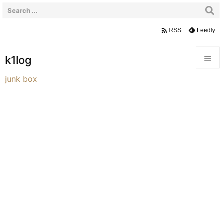

Feedly
RSS
k1log


junk box
メニュ

前へ

次へ

検索