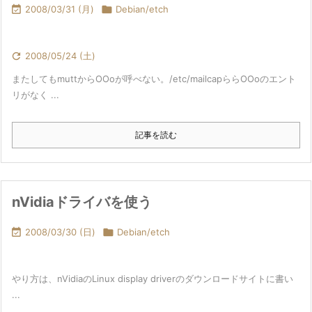

2008/03/31 (月)

Debian/etch

2008/05/24 (土)
またしてもmuttからOOoが呼べない。/etc/mailcapららOOoのエント
リがなく ...
記事を読む
nVidiaドライバを使う

2008/03/30 (日)

Debian/etch
やり方は、nVidiaのLinux display driverのダウンロードサイトに書い
...